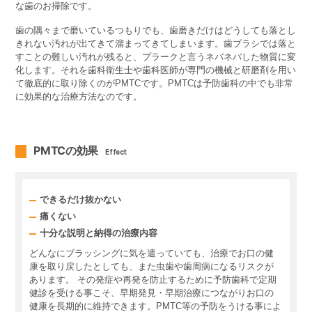
な歯のお掃除です。
歯の隅々まで磨いているつもりでも、歯磨きだけはどうしても落とし
きれない汚れが出てきて溜まってきてしまいます。歯ブラシでは落と
すことの難しい汚れが残ると、プラークと言うネバネバした物質に変
化します。それを歯科衛生士や歯科医師が専門の機械と研磨剤を用い
て徹底的に取り除くのがPMTCです。PMTCは予防歯科の中でも非常
に効果的な治療方法なのです。
PMTCの効果
Effect
できるだけ抜かない
痛くない
十分な説明と納得の治療内容
どんなにブラッシングに気を遣っていても、治療でお口の健
康を取り戻したとしても、また虫歯や歯周病になるリスクが
あります。 その発症や再発を防止するために予防歯科で定期
健診を受ける事こそ、早期発見・早期治療につながりお口の
健康を長期的に維持できます。PMTC等の予防をうける事によ