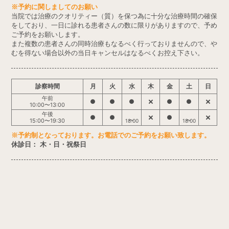
※予約に関しましてのお願い
当院では治療のクオリティー（質）を保つ為に十分な治療時間の確保
をしており、一日に診れる患者さんの数に限りがありますので、予め
ご予約をお願いします。
また複数の患者さんの同時治療もなるべく行っておりませんので、や
むを得ない場合以外の当日キャンセルはなるべくお控え下さい。
診察時間
月
火
水
木
金
土
日
午前
●
●
●
●
●
10:00〜13:00
午後
●
●
●
15:00〜19:30
18:00
18:00
※予約制となっております。お電話でのご予約をお願い致します。
休診日： 木・日・祝祭日