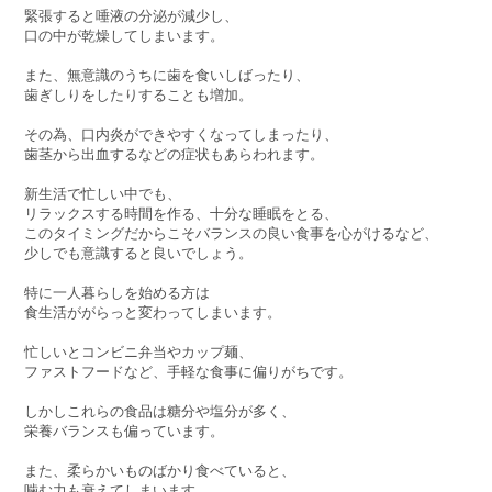
緊張すると唾液の分泌が減少し、
口の中が乾燥してしまいます。
また、無意識のうちに歯を食いしばったり、
歯ぎしりをしたりすることも増加。
その為、口内炎ができやすくなってしまったり、
歯茎から出血するなどの症状もあらわれます。
新生活で忙しい中でも、
リラックスする時間を作る、十分な睡眠をとる、
このタイミングだからこそバランスの良い食事を心がけるなど、
少しでも意識すると良いでしょう。
特に一人暮らしを始める方は
食生活ががらっと変わってしまいます。
忙しいとコンビニ弁当やカップ麺、
ファストフードなど、手軽な食事に偏りがちです。
しかしこれらの食品は糖分や塩分が多く、
栄養バランスも偏っています。
また、柔らかいものばかり食べていると、
噛む力も衰えてしまいます。