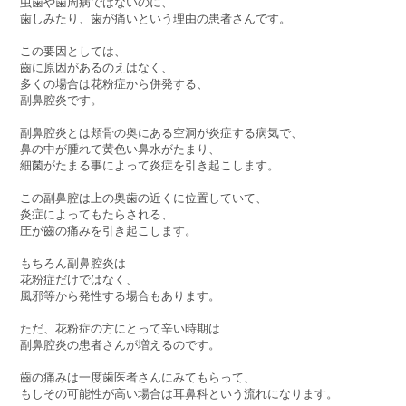
虫歯や歯周病ではないのに、
歯しみたり、歯が痛いという理由の患者さんです。
この要因としては、
齒に原因があるのえはなく、
多くの場合は花粉症から併発する、
副鼻腔炎です。
副鼻腔炎とは頬骨の奥にある空洞が炎症する病気で、
鼻の中が腫れて黄色い鼻水がたまり、
細菌がたまる事によって炎症を引き起こします。
この副鼻腔は上の奥歯の近くに位置していて、
炎症によってもたらされる、
圧が齒の痛みを引き起こします。
もちろん副鼻腔炎は
花粉症だけではなく、
風邪等から発性する場合もあります。
ただ、花粉症の方にとって辛い時期は
副鼻腔炎の患者さんが増えるのです。
齒の痛みは一度歯医者さんにみてもらって、
もしその可能性が高い場合は耳鼻科という流れになります。