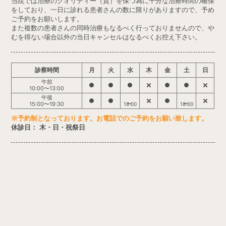
当院では治療のクオリティー（質）を保つ為に十分な治療時間の確保
をしており、一日に診れる患者さんの数に限りがありますので、予め
ご予約をお願いします。
また複数の患者さんの同時治療もなるべく行っておりませんので、や
むを得ない場合以外の当日キャンセルはなるべくお控え下さい。
診察時間
月
火
水
木
金
土
日
午前
●
●
●
●
●
10:00〜13:00
午後
●
●
●
15:00〜19:30
18:00
18:00
※予約制となっております。お電話でのご予約をお願い致します。
休診日： 木・日・祝祭日