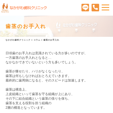
歯茎のお手入れ
なかがわ歯科クリニック
>
コラム
>
歯茎のお手入れ
日頃歯のお手入れは意識されている方が多いのですが、
一方歯茎のお手入れとなると…
なかなかできていないという方も多いでしょう。
歯茎が痩せたり、ハリがなくなったり、
歯茎は何もしなければおとろえていきます。
最終的に歯周病になると、そのスピードは加速します。
歯茎は構造上、
上皮組織といって歯茎を守る組織が上にあり、
その下に結合組織という歯茎の張りを保ち、
歯茎を支える役割を担う組織の
2層の構造となっています。