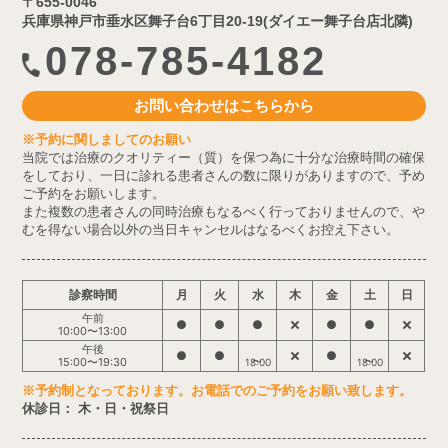
〒655-0046
兵庫県神戸市垂水区舞子台6丁目20-19(ダイエー舞子台店北隣)
078-785-4182
お問い合わせはこちらから
※予約に関しましてのお願い
当院では治療のクオリティー（質）を保つ為に十分な治療時間の確保
をしており、一日に診れる患者さんの数に限りがありますので、予め
ご予約をお願いします。
また複数の患者さんの同時治療もなるべく行っておりませんので、や
むを得ない場合以外の当日キャンセルはなるべくお控え下さい。
診察時間
月
火
水
木
金
土
日
午前
●
●
●
●
●
10:00〜13:00
午後
●
●
●
15:00〜19:30
18:00
18:00
※予約制となっております。お電話でのご予約をお願い致します。
休診日： 木・日・祝祭日