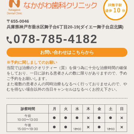
〒655-0046
兵庫県神戸市垂水区舞子台6丁目20-19(ダイエー舞子台店北隣)
078-785-4182
お問い合わせはこちらから
※予約に関しましてのお願い
当院では治療のクオリティー（質）を保つ為に十分な治療時間の確保
をしており、一日に診れる患者さんの数に限りがありますので、予め
ご予約をお願いします。
また複数の患者さんの同時治療もなるべく行っておりませんので、や
むを得ない場合以外の当日キャンセルはなるべくお控え下さい。
診察時間
月
火
水
木
金
土
日
午前
●
●
●
●
●
10:00〜13:00
午後
●
●
●
15:00〜19:30
18:00
18:00