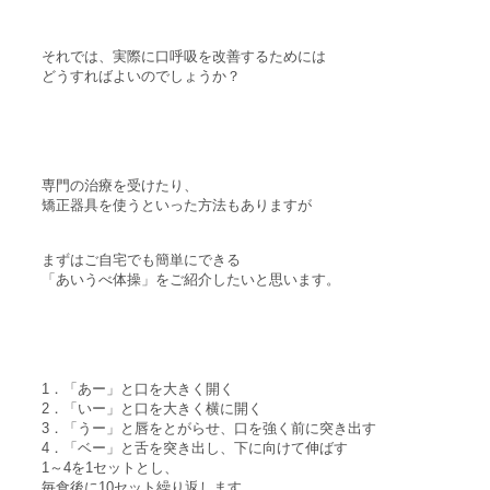
それでは、実際に口呼吸を改善するためには
どうすればよいのでしょうか？
専門の治療を受けたり、
矯正器具を使うといった方法もありますが
まずはご自宅でも簡単にできる
「あいうべ体操」をご紹介したいと思います。
1．「あー」と口を大きく開く
2．「いー」と口を大きく横に開く
3．「うー」と唇をとがらせ、口を強く前に突き出す
4．「ベー」と舌を突き出し、下に向けて伸ばす
1～4を1セットとし、
毎食後に10セット繰り返します