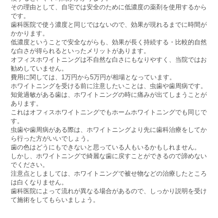
その理由として、自宅では安全のために低濃度の薬剤を使用するから
です。
歯科医院で使う濃度と同じではないので、効果が現れるまでに時間が
かかります。
低濃度ということで安全ながらも、効果が長く持続する・比較的自然
な白さが得られるといったメリットがあります。
オフィスホワイトニングは不自然な白さにもなりやすく、当院ではお
勧めしていません。
費用に関しては、1万円から5万円が相場となっています。
ホワイトニングを受ける前に注意したいことは、虫歯や歯周病です。
知覚過敏がある歯は、ホワイトニングの時に痛みが出てしまうことが
あります。
これはオフィスホワイトニングでもホームホワイトニングでも同じで
す。
虫歯や歯周病がある際は、ホワイトニングより先に歯科治療をしてか
ら行った方がいいでしょう。
歯の色はどうにもできないと思っている人もいるかもしれません。
しかし、ホワイトニングで綺麗な歯に戻すことができるので諦めない
でください。
注意点としましては、ホワイトニングで被せ物などの治療したところ
は白くなりません。
歯科医院によって流れが異なる場合があるので、しっかり説明を受け
て施術をしてもらいましょう。